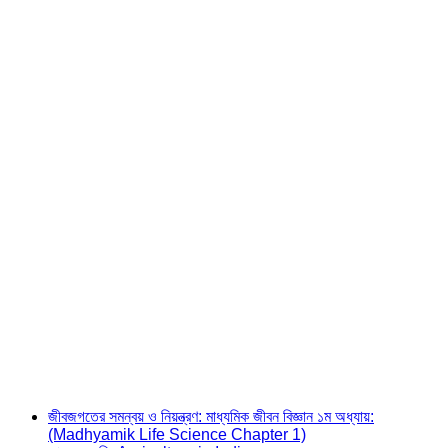
জীবজগতের সমন্বয় ও নিয়ন্ত্রণ: মাধ্যমিক জীবন বিজ্ঞান ১ম অধ্যায়:
(Madhyamik Life Science Chapter 1)