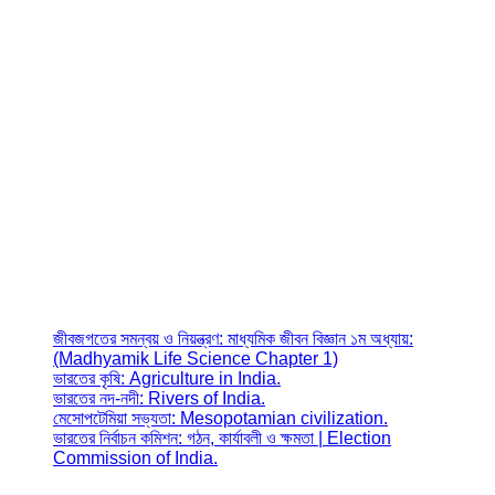
জীবজগতের সমন্বয় ও নিয়ন্ত্রণ: মাধ্যমিক জীবন বিজ্ঞান ১ম অধ্যায়:
(Madhyamik Life Science Chapter 1)
ভারতের কৃষি: Agriculture in India.
ভারতের নদ-নদী: Rivers of India.
মেসোপটেমিয়া সভ্যতা: Mesopotamian civilization.
ভারতের নির্বাচন কমিশন: গঠন, কার্যাবলী ও ক্ষমতা | Election
Commission of India.