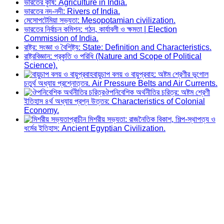
ভারতের কৃষি: Agriculture in India.
ভারতের নদ-নদী: Rivers of India.
মেসোপটেমিয়া সভ্যতা: Mesopotamian civilization.
ভারতের নির্বাচন কমিশন: গঠন, কার্যাবলী ও ক্ষমতা | Election
Commission of India.
রাষ্ট্র: সংজ্ঞা ও বৈশিষ্ট্য: State: Definition and Characteristics.
রাষ্ট্রবিজ্ঞান: প্রকৃতি ও পরিধি (Nature and Scope of Political
Science).
বায়ুচাপ বলয় ও বায়ুপ্রবাহ: অষ্টম শ্রেণীর ভূগোল
চতুর্থ অধ্যায় প্রশ্নোত্তর. Air Pressure Belts and Air Currents.
ঔপনিবেশিক অর্থনীতির চরিত্র: অষ্টম শ্রেণী
ইতিহাস ৪র্থ অধ্যায় প্রশ্ন উত্তর: Characteristics of Colonial
Economy.
প্রাচীন মিশরীয় সভ্যতা: রাজনৈতিক বিকাশ, শিল্প-স্থাপত্য ও
ধর্মের ইতিহাস: Ancient Egyptian Civilization.