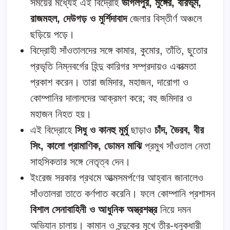
সময়ের মধ্যেই এই বিদ্রোহ
ভাগলপুর, মুঙ্গের, বীরভূম,
রাজমহল, দেউগড় ও মুর্শিদাবাদ
জেলার বিস্তীর্ণ অঞ্চলে
ছড়িয়ে পড়ে।
বিদ্রোহী সাঁওতালদের সঙ্গে কামার, কুমোর, তাঁতি, ছুতোর
প্রভৃতি নিম্নবর্গের হিন্দু কারিগর সম্প্রদায়ও একাত্মতা
প্রকাশ করেন। তারা জমিদার, মহাজন, দারোগা ও
কোম্পানির দালালদের আক্রমণ করে; বহু জমিদার ও
মহাজন নিহত হয়।
এই বিদ্রোহে
সিধু ও কানহু মুর্মু
ছাড়াও
চাঁদ, ভৈরব, বীর
সিং, কালো প্রামাণিক, ডোমন মাঝি
প্রমুখ সাঁওতাল নেতা
সাহসিকতার সঙ্গে নেতৃত্ব দেন।
ইংরেজ সরকার প্রথমে আত্মসমর্পণের আহ্বান জানালেও
সাঁওতালরা তাতে কর্ণপাত করেনি। ফলে কোম্পানি প্রশাসন
বিশাল সেনাবাহিনী ও আধুনিক অস্ত্রশস্ত্র
নিয়ে দমন
অভিযান চালায়। কামান ও বন্দুকের মুখে তীর-ধনুকধারী