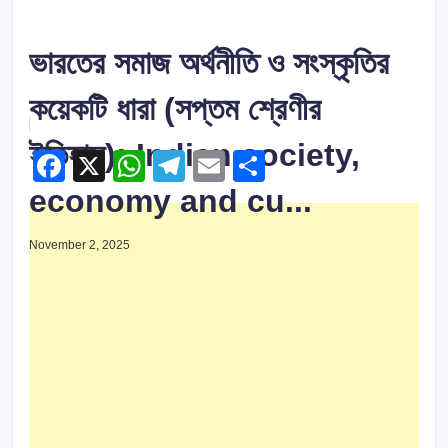
ভারতের সমাজ অর্থনীতি ও সংস্কৃতির
কয়েকটি ধারা (সপ্তম শ্রেণীর
ইতিহাস): Indian society,
F
X
W
T
E
S
a
h
el
m
h
economy and cu...
c
at
e
ail
ar
November 2, 2025
e
s
gr
e
b
A
a
o
p
m
o
p
k