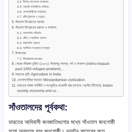
নীলকর সাহেবদের অত্যাচার:
সরকারি কর্মচারীদের অবিচার:
রেলকর্মচারীদের অত্যাচার:
ধর্মীয় উন্মাদনা ও নেতৃত্ব:
সাঁওতাল বিদ্রোহের প্রসার:
সাঁওতাল বিদ্রোহের গুরুত্ব ও ফলাফল:
প্রশাসনিক পরিবর্তন:
ধর্মীয় ও সামাজিক প্রভাব:
রাজনৈতিক প্রভাব:
স্বাধীনতা সংগ্রামের অগ্রদূত:
উপসংহার:
Related posts:
নেহরু–লিয়াকৎ চুক্তি (১৯৫০): উদ্বাস্তু সমস্যা, শর্ত ও ফলাফল (nehru-liaquat-
pact-1950-refugee-problem)…
ভারতের কৃষি: Agriculture in India.
মেসোপটেমিয়া সভ্যতা: Mesopotamian civilization.
ভারতের সমাজ অর্থনীতি ও সংস্কৃতির কয়েকটি ধারা (সপ্তম শ্রেণীর ইতিহাস): Indian
society, economy and cu…
সাঁওতালদের পূর্বকথা:
ভারতের আদিবাসী জনজাতিগুলোর মধ্যে সাঁওতাল জনগোষ্ঠী
হলো অন্যতম বৃহৎ জনগোষ্ঠী। ডালটন সাহেবের মতে,