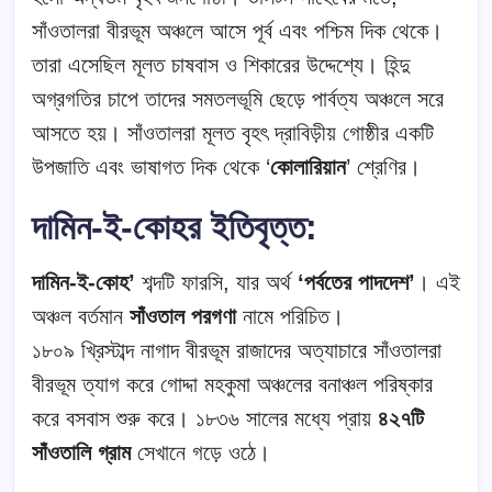
সাঁওতালরা বীরভূম অঞ্চলে আসে পূর্ব এবং পশ্চিম দিক থেকে।
তারা এসেছিল মূলত চাষবাস ও শিকারের উদ্দেশ্যে। হিন্দু
অগ্রগতির চাপে তাদের সমতলভূমি ছেড়ে পার্বত্য অঞ্চলে সরে
আসতে হয়। সাঁওতালরা মূলত বৃহৎ দ্রাবিড়ীয় গোষ্ঠীর একটি
উপজাতি এবং ভাষাগত দিক থেকে ‘
কোলারিয়ান
’ শ্রেণির।
দামিন-ই-কোহর ইতিবৃত্ত:
দামিন-ই-কোহ’
শব্দটি ফারসি, যার অর্থ
‘পর্বতের পাদদেশ’
। এই
অঞ্চল বর্তমান
সাঁওতাল পরগণা
নামে পরিচিত।
১৮০৯ খ্রিস্টাব্দ নাগাদ বীরভূম রাজাদের অত্যাচারে সাঁওতালরা
বীরভূম ত্যাগ করে গোদ্দা মহকুমা অঞ্চলের বনাঞ্চল পরিষ্কার
করে বসবাস শুরু করে। ১৮৩৬ সালের মধ্যে প্রায়
৪২৭টি
সাঁওতালি গ্রাম
সেখানে গড়ে ওঠে।