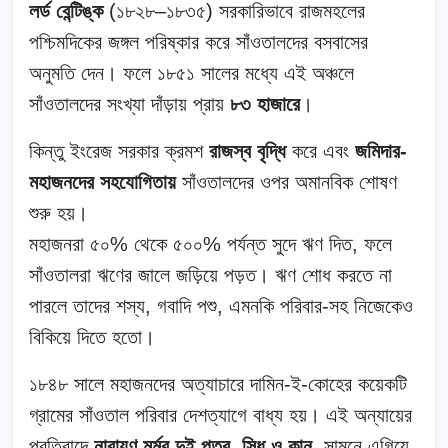
লর্ড বেন্টিঙ্ক
(১৮২৮–১৮৩৫) সরকারিভাবে রাজমহলের
পশ্চিমদিকের জঙ্গল পরিষ্কার করে সাঁওতালদের বসবাসের
অনুমতি দেন। ফলে ১৮৫১ সালের মধ্যে এই অঞ্চলে
সাঁওতালদের সংখ্যা দাঁড়ায় প্রায়
৮৩ হাজারে
।
কিন্তু ইংরেজ সরকার ক্রমশ
রাজস্ব বৃদ্ধি
করে এবং
জমিদার-
মহাজনদের সহযোগিতায়
সাঁওতালদের ওপর অমানবিক শোষণ
শুরু হয়।
মহাজনরা ৫০% থেকে ৫০০% পর্যন্ত সুদে ঋণ দিত, ফলে
সাঁওতালরা ঋণের জালে জড়িয়ে পড়ত। ঋণ শোধ করতে না
পারলে তাদের শস্য, গবাদি পশু, এমনকি পরিবার-সহ নিজেকেও
বিকিয়ে দিতে হতো।
১৮৪৮ সালে মহাজনদের অত্যাচারে দামিন-ই-কোহের কয়েকটি
গ্রামের সাঁওতাল পরিবার দেশত্যাগে বাধ্য হয়। এই অন্যায়ের
প্রতিবাদে
নারায়ণ মুর্মুর দুই পুত্র, সিধু ও কানু
, সামনে এগিয়ে