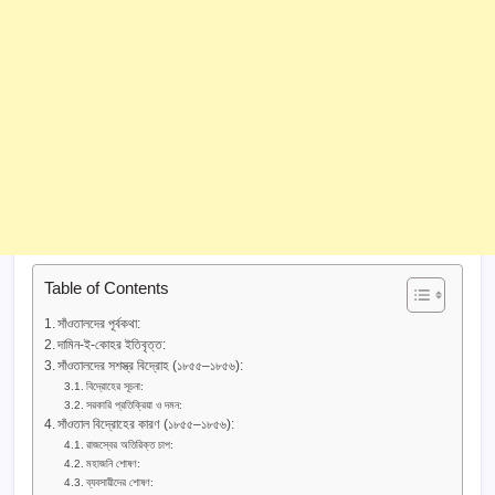
Table of Contents
সাঁওতালদের পূর্বকথা:
দামিন-ই-কোহর ইতিবৃত্ত:
সাঁওতালদের সশস্ত্র বিদ্রোহ (১৮৫৫–১৮৫৬):
বিদ্রোহের সূচনা:
সরকারি প্রতিক্রিয়া ও দমন:
সাঁওতাল বিদ্রোহের কারণ (১৮৫৫–১৮৫৬):
রাজস্বের অতিরিক্ত চাপ:
মহাজনি শোষণ:
ব্যবসায়ীদের শোষণ: