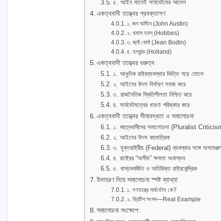
৫. আইন মানেই সার্বভৌমের আদেশ
একত্ববাদী তত্ত্বের প্রবক্তাগণ
১. জন অস্টিন (John Austin)
২. থমাস হবস্ (Hobbes)
৩. জ্যাঁ বোদাঁ (Jean Bodin)
৪. হল্যান্ড (Holland)
একত্ববাদী তত্ত্বের গুরুত্ব
১. আধুনিক রাষ্ট্রব্যবস্থার ভিত্তি গড়ে তোলে
২. আইনের উৎস নির্ধারণ সহজ করে
৩. রাজনৈতিক স্থিতিশীলতা নিশ্চিত করে
৪. সার্বভৌমত্বের ধারণা পরিষ্কার করে
একত্ববাদী তত্ত্বের সীমাবদ্ধতা ও সমালোচনা
১. বহুত্ববাদীদের সমালোচনা (Pluralist Criticis
২. আইনের উৎস বহুমাত্রিক
৩. যুক্তরাষ্ট্রীয় (Federal) ব্যবস্থার সঙ্গে অসামঞ্জস
৪. রাষ্ট্রের “অসীম” ক্ষমতা অবাস্তব
৫. বাস্তববর্জিত ও অতিরিক্ত রাষ্ট্রকেন্দ্রিক
উদাহরণ দিয়ে সমালোচনা স্পষ্ট ব্যাখ্যা
১. গণতন্ত্রে সার্বভৌম কে?
২. ব্রিটিশ সংসদ—Real Example
সমালোচনা সংক্ষেপে: