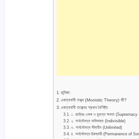
ভূমিকা:
একত্ববাদী তত্ত্ব (Monistic Theory) কী?
একত্ববাদী তত্ত্বের প্রধান বৈশিষ্ট্য
১. রাষ্ট্রের একক ও চূড়ান্ত ক্ষমতা (Supremac
২. সার্বভৌমত্ব অবিভাজ্য (Indivisible)
৩. সার্বভৌমত্ব সীমাহীন (Unlimited)
৪. সার্বভৌমত্ব চিরস্থায়ী (Permanence of S