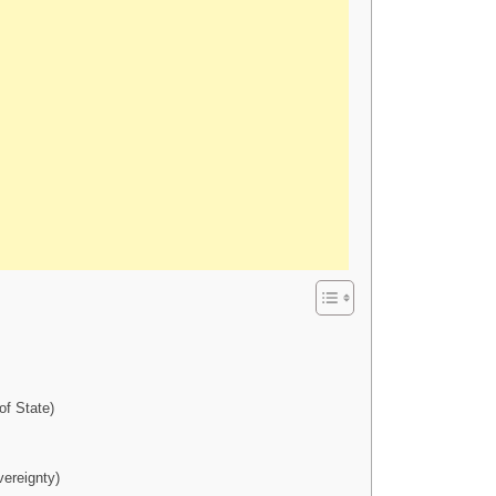
y of State)
overeignty)