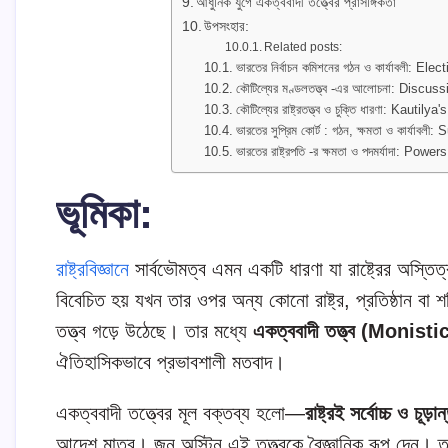
আধুনিক যুগে একত্ববাদী তত্ত্বের প্রাসঙ্গিকতা
উপসংহার:
Related posts:
ভারতের নির্বাচন কমিশনের গঠন ও কার্যাবলী: 
কৌটিল্যের মণ্ডলতত্ত্ব -এর আলোচনা: Discu
কৌটিল্যের রাষ্ট্রতত্ত্ব ও চুক্তি ধারণা: Kautily
ভারতের সুপ্রিম কোর্ট : গঠন, ক্ষমতা ও কার
ভারতের রাষ্ট্রপতি -র ক্ষমতা ও পদমর্যাদা: P
ভূমিকা
:
রাষ্ট্রবিজ্ঞানে
সার্বভৌমত্ব এমন একটি ধারণা যা রাষ্ট্রের অস্তিত্ব ও
বিবেচিত হয় যখন তার ওপর অন্য কোনো রাষ্ট্র, প্রতিষ্ঠান বা
তত্ত্ব গড়ে উঠেছে। তার মধ্যে
একত্ববাদী তত্ত্ব (Moni
ঐতিহাসিকভাবে প্রভাবশালী মতবাদ।
একত্ববাদী তত্ত্বের মূল বক্তব্য হলো—
রাষ্ট্রই সর্বোচ্চ ও চূড়
আদেশ মাত্র। জন অস্টিন এই তত্ত্বকে বৈজ্ঞানিক রূপ দেন। তব