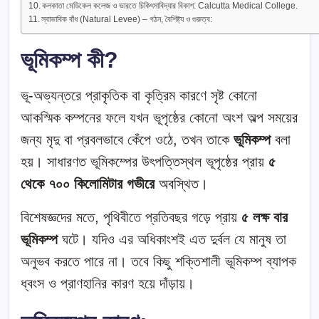
কলকাতা মেডিকেল কলেজ ও ভারতে চিকিৎসাবিদ্যার বিকাশ: Calcutta Medical College.
স্বাভাবিক বাঁধ (Natural Levee) – গঠন, বৈশিষ্ট্য ও গুরুত্ব:
ভূমিকম্প কী?
ভূ-অভ্যন্তরে প্রাকৃতিক বা কৃত্রিম কারণে সৃষ্ট কোনো
আকস্মিক কম্পনের ফলে যখন ভূপৃষ্ঠের কোনো অংশ অল্প সময়ের
জন্য মৃদু বা প্রবলভাবে কেঁপে ওঠে, তখন তাকে
ভূমিকম্প
বলা
হয়। সাধারণত ভূমিকম্পের উৎপত্তিস্থল ভূপৃষ্ঠের প্রায়
৫
থেকে ৭০০ কিলোমিটার গভীরে
অবস্থিত।
বিশেষজ্ঞদের মতে, পৃথিবীতে প্রতিবছর গড়ে প্রায়
৫ লক্ষ বার
ভূমিকম্প
ঘটে। যদিও এর অধিকাংশই এত দুর্বল যে মানুষ তা
অনুভব করতে পারে না। তবে কিছু শক্তিশালী ভূমিকম্প ব্যাপক
ধ্বংস ও প্রাণহানির কারণ হয়ে দাঁড়ায়।