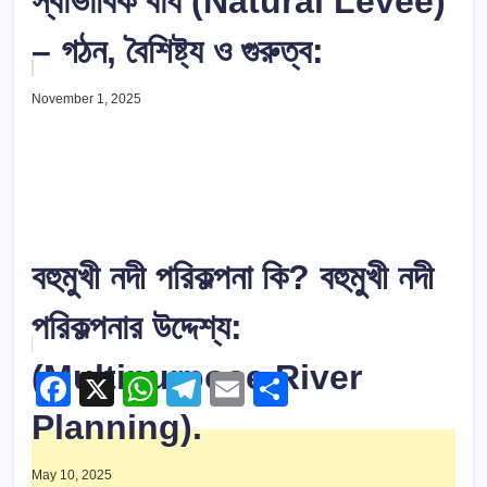
স্বাভাবিক বাঁধ (Natural Levee)
– গঠন, বৈশিষ্ট্য ও গুরুত্ব:
November 1, 2025
বহুমুখী নদী পরিকল্পনা কি? বহুমুখী নদী
পরিকল্পনার উদ্দেশ্য:
(Multipurpose River
F
X
W
T
E
S
a
h
el
m
h
Planning).
c
at
e
ail
ar
May 10, 2025