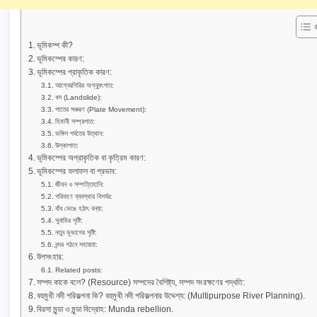
ভূমিকম্প কী?
ভূমিকম্পের কারণ:
ভূমিকম্পের প্রাকৃতিক কারণ:
আগ্নেয়গিরির অগ্ন্যুৎপাত:
ধস (Landslide):
পাতের সঞ্চরণ (Plate Movement):
হিমানী সম্প্রপাত:
ভঙ্গিল পর্বতের উত্থান:
উল্কাপাত:
ভূমিকম্পের অপ্রাকৃতিক বা কৃত্রিম কারণ:
ভূমিকম্পের ফলাফল বা প্রভাব:
জীবন ও সম্পত্তিহানি:
পরিবহণ ব্যবস্থার বিপর্যয়:
বাঁধ ভেঙে হঠাৎ বন্যা:
সুনামির সৃষ্টি:
নতুন ভূভাগের সৃষ্টি:
বন্দর গঠনে সহায়তা:
উপসংহার:
Related posts:
সম্পদ কাকে বলে? (Resource) সম্পদের বৈশিষ্ট্য, সম্পদ সংরক্ষণের পদ্ধতি:
বহুমুখী নদী পরিকল্পনা কি? বহুমুখী নদী পরিকল্পনার উদ্দেশ্য: (Multipurpose River Planning).
বিরসা মুন্ডা ও মুন্ডা বিদ্রোহ: Munda rebellion.