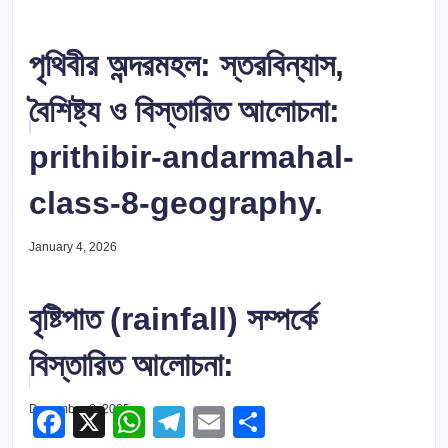
পৃথিবীর অন্দরমহল: স্তরবিন্যাস,
বৈশিষ্ট্য ও বিস্তারিত আলোচনা:
prithibir-andarmahal-
class-8-geography.
January 4, 2026
বৃষ্টিপাত (rainfall) সম্পর্কে
বিস্তারিত আলোচনা:
December 8, 2025
F
X
W
T
E
S