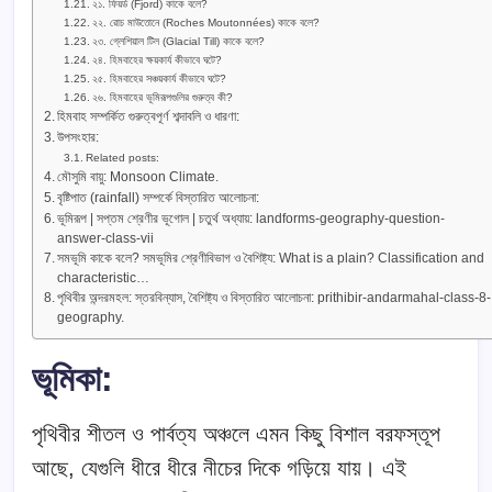
২১. ফিয়র্ড (Fjord) কাকে বলে?
২২. রোচ মাউতোনে (Roches Moutonnées) কাকে বলে?
২৩. গ্লেশিয়াল টিল (Glacial Till) কাকে বলে?
২৪. হিমবাহের ক্ষয়কার্য কীভাবে ঘটে?
২৫. হিমবাহের সঞ্চয়কার্য কীভাবে ঘটে?
২৬. হিমবাহের ভূমিরূপগুলির গুরুত্ব কী?
হিমবাহ সম্পর্কিত গুরুত্বপূর্ণ শব্দাবলি ও ধারণা:
উপসংহার:
Related posts:
মৌসুমি বায়ু: Monsoon Climate.
বৃষ্টিপাত (rainfall) সম্পর্কে বিস্তারিত আলোচনা:
ভূমিরূপ | সপ্তম শ্রেণীর ভূগোল | চতুর্থ অধ্যায়: landforms-geography-question-
answer-class-vii
সমভূমি কাকে বলে? সমভূমির শ্রেণীবিভাগ ও বৈশিষ্ট্য: What is a plain? Classification and
characteristic…
পৃথিবীর অন্দরমহল: স্তরবিন্যাস, বৈশিষ্ট্য ও বিস্তারিত আলোচনা: prithibir-andarmahal-class-8-
geography.
ভূমিকা
:
পৃথিবীর শীতল ও পার্বত্য অঞ্চলে এমন কিছু বিশাল বরফস্তূপ
আছে, যেগুলি ধীরে ধীরে নীচের দিকে গড়িয়ে যায়। এই