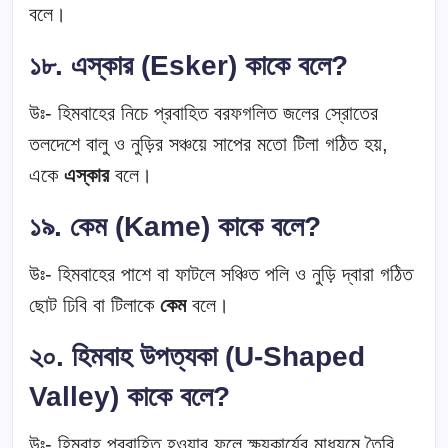
বলে।
১৮. এস্কার (Esker) কাকে বলে?
উঃ- হিমবাহের নিচে প্রবাহিত বরফগলিত জলের স্রোতের
তলদেশে বালু ও নুড়ির সঞ্চয়ে সাপের মতো টিলা গঠিত হয়,
একে
এস্কার
বলে।
১৯. কেম (Kame) কাকে বলে?
উঃ- হিমবাহের পাশে বা ফাটলে সঞ্চিত পলি ও নুড়ি দ্বারা গঠিত
ছোট ঢিবি বা টিলাকে
কেম
বলে।
২০. হিমবাহ উপত্যকা (U-Shaped
Valley) কাকে বলে?
উঃ- হিমবাহ প্রবাহিত হওয়ার ফলে ক্ষয়কার্যের মাধ্যমে তৈরি