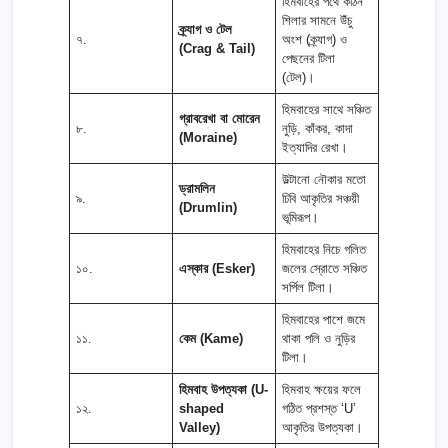
হিমবাহের পথে কঠিন
শিলার সামনে উঁচু
ক্র্যাগ ও টেল
৭.
অংশ (ক্র্যাগ) ও
(Crag & Tail)
পেছনের টিলা
(টেল)।
হিমবাহের সাথে সঞ্চিত
গ্রাবরেখা বা মোরেন
৮.
নুড়ি, কাঁকর, কাদা
(Moraine)
ইত্যাদির রেখা।
উল্টানো নৌকার মতো
ড্রামলিন
৯.
ঢিবি আকৃতির সঞ্চয়ী
(Drumlin)
ভূমিরূপ।
হিমবাহের নিচে গলিত
১০.
এস্কার (Esker)
জলের স্রোতে সঞ্চিত
সর্পিল টিলা।
হিমবাহের পাশে জমে
১১.
কেম (Kame)
থাকা পলি ও নুড়ির
টিলা।
হিমবাহ উপত্যকা (U-
হিমবাহ ক্ষয়ের ফলে
১২.
shaped
গঠিত প্রশস্ত ‘U’
Valley)
আকৃতির উপত্যকা।