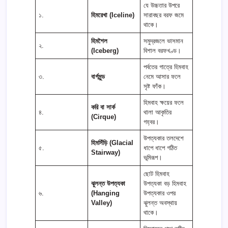
যে উচ্চতার উপরে
১.
হিমরেখা (Iceline)
সারাবছর বরফ জমে
থাকে।
হিমশৈল
সমুদ্রজলে ভাসমান
২.
(Iceberg)
বিশাল বরফখণ্ড।
পর্বতের গাত্রে হিমবাহ
৩.
বার্গমুন্ড
নেমে আসার ফলে
সৃষ্ট ফাঁক।
হিমবাহ ক্ষয়ের ফলে
করি বা সার্ক
৪.
থালা আকৃতির
(Cirque)
গহ্বর।
উপত্যকার তলদেশে
হিমসিঁড়ি (Glacial
৫.
ধাপে ধাপে গঠিত
Stairway)
ভূমিরূপ।
ছোট হিমবাহ
ঝুলন্ত উপত্যকা
উপত্যকা বড় হিমবাহ
৬.
(Hanging
উপত্যকার ওপর
Valley)
ঝুলন্ত অবস্থায়
থাকে।