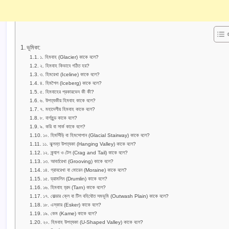
ভূমিকা:
১. হিমবাহ (Glacier) কাকে বলে?
২. হিমবাহ কিভাবে গঠিত হয়?
৩. হিমরেখা (Iceline) কাকে বলে?
৪. হিমশৈল (Iceberg) কাকে বলে?
৫. হিমবাহের প্রকারভেদ কী কী?
৬. উপত্যকীয় হিমবাহ কাকে বলে?
৭. মহাদেশীয় হিমবাহ কাকে বলে?
৮. বার্গমুন্ড কাকে বলে?
৯. করি বা সার্ক কাকে বলে?
১০. হিমসিঁড়ি বা হিমসোপান (Glacial Stairway) কাকে বলে?
১১. ঝুলন্ত উপত্যকা (Hanging Valley) কাকে বলে?
১২. ক্র্যাগ ও টেল (Crag and Tail) কাকে বলে?
১৩. আবর্তরেখা (Grooving) কাকে বলে?
১৪. গ্রাবরেখা বা মোরেন (Moraine) কাকে বলে?
১৫. ড্রামলিন (Drumlin) কাকে বলে?
১৬. হিমবাহ হ্রদ (Tarn) কাকে বলে?
১৭. বোল্ডার ক্লে বা টিল বহিধৌত সমভূমি (Outwash Plain) কাকে বলে?
১৮. এস্কার (Esker) কাকে বলে?
১৯. কেম (Kame) কাকে বলে?
২০. হিমবাহ উপত্যকা (U-Shaped Valley) কাকে বলে?